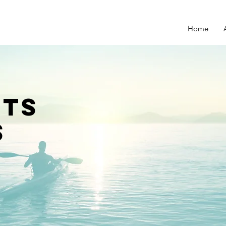
Home
ts
s